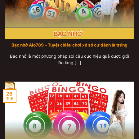
Bạc nhớ Alo789 – Tuyệt chiêu chơi xổ số cứ đánh là trúng
Bạc nhớ là một phương pháp soi cầu cực hiệu quả được giới
lão làng [...]
26
Th9