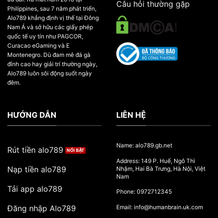
Câu hỏi thường gặp
Philippines, sau 7 năm phát triển,
Alo789 khẳng định vị thế tại Đông
Nam Á và sở hữu các giấy phép
quốc tế uy tín như PAGCOR,
Curacao eGaming và E
Montenegro. Dù đam mê đá gà
đỉnh cao hay giải trí thường ngày,
Alo789 luôn sôi động suốt ngày
đêm.
HƯỚNG DẪN
LIÊN HỆ
Name:
alo789.gb.net
Rút tiền alo789
Address:
149 P. Huế, Ngô Thì
Nạp tiền alo789
Nhậm, Hai Bà Trưng, Hà Nội, Việt
Nam
Tải app alo789
Phone: 0972712345
Email:
info@humanbrain.uk.com
Đăng nhập Alo789