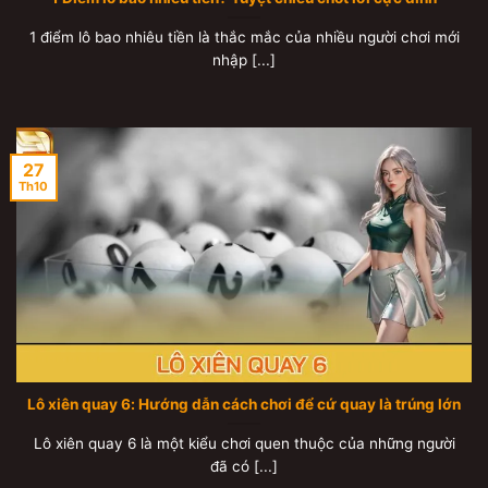
1 điểm lô bao nhiêu tiền là thắc mắc của nhiều người chơi mới
nhập [...]
27
Th10
Lô xiên quay 6: Hướng dẫn cách chơi để cứ quay là trúng lớn
Lô xiên quay 6 là một kiểu chơi quen thuộc của những người
đã có [...]