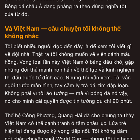
Bóng đá châu Á đang phẳng ra theo đúng nghĩa tốt
của từ đó.
Và Việt Nam — câu chuyện tôi không thể
không nhắc
Tôi biết nhiều người đọc đến đây là để xem tôi viết gì
về đội nhà. Thật ra tôi không muốn vẽ viễn cảnh màu
hồng. Vòng loại lần này Việt Nam ở bảng đấu khó, gặp
những đối thủ mạnh hơn hẳn về thể lực và kinh nghiệm
thi đấu quốc tế đỉnh cao. Nhưng tôi vẫn xem. Tôi vẫn
ngồi trước màn hình, tay cầm ly trà đá, tim đập loạn.
Không phải vì tôi ảo tưởng — mà vì bóng đá nó vậy,
nó cho mình cái quyền được tin tưởng dù chỉ 90 phút.
Thế hệ Công Phượng, Quang Hải đã cho chúng ta thấy
Việt Nam có thể cạnh tranh ở tầm châu lục. Lứa trẻ
hiện tại đang được kỳ vọng tiếp nối. Tôi không dám
nói chắc chuyện suất World Cup — nhưng tôi tin hành