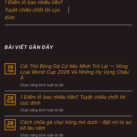
1 Điểm lô bao nhiêu tiền?
Tuyệt chiêu chốt lời cực
đỉnh
BÀI VIẾT GẦN ĐÂY
Cái Thứ Bóng Đá Cứ Kéo Mình Trở Lại — Vòng
19
Th6
Loại World Cup 2026 Và Những Hy Vọng Châu
Á
Chức năng bình luận bị tắt
ở
Cái
Thứ
1 Điểm lô bao nhiêu tiền? Tuyệt chiêu chốt lời
29
Bóng
Th10
cực đỉnh
Đá
Chức năng bình luận bị tắt
ở
Cứ
1
Kéo
Điểm
Cách chữa gà chọi hỏng mỏ dưới – Bật mí từ sư
Mình
28
lô
Trở
Th10
kê lâu năm
bao
Lại
Chức năng bình luận bị tắt
ở
nhiêu
—