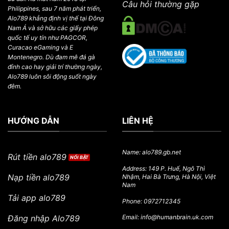
Câu hỏi thường gặp
Philippines, sau 7 năm phát triển,
Alo789 khẳng định vị thế tại Đông
Nam Á và sở hữu các giấy phép
quốc tế uy tín như PAGCOR,
Curacao eGaming và E
Montenegro. Dù đam mê đá gà
đỉnh cao hay giải trí thường ngày,
Alo789 luôn sôi động suốt ngày
đêm.
HƯỚNG DẪN
LIÊN HỆ
Name:
alo789.gb.net
Rút tiền alo789
Address:
149 P. Huế, Ngô Thì
Nạp tiền alo789
Nhậm, Hai Bà Trưng, Hà Nội, Việt
Nam
Tải app alo789
Phone: 0972712345
Email:
info@humanbrain.uk.com
Đăng nhập Alo789