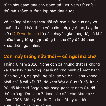
trình này đang dạy cho bóng đá Việt Nam rất nhiều
thứ mà không trường lớp nào dạy được.
Với những ai đang theo dõi sát sao cuộc đua này và
muốn tham khảo thêm về phân tích, dự đoán, hay tìm
hiểu
tỷ lệ world cup
từ các chuyên gia bóng đá, có khá
nhiều trang tổng hợp thông tin khá đầy đủ để tham
khảo thêm góc nhìn.
Còn mấy tháng nữa thôi — cứ ngồi mà chờ
Tháng 6 năm 2026. Nghe còn xa nhưng thật ra không
xa. Cái hay của vòng loại là nó cho mình cả một hành
trình để yêu, để ghét, để tức, để vỡ òa — chứ không
phải chỉ là cái kết. Tôi đã xem World Cup từ hồi Italia
90, đã khóc vì Baggio sút hỏng penalty năm 94, đã
thức trắng đêm xem Zidane húc đầu vào Materazzi
năm 2006. Mỗi kỳ World Cup là một ký ức riêng,
không kỳ nào giống kỳ nào.