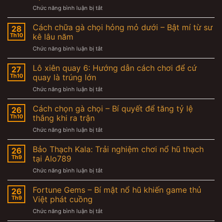
Đá
Chức năng bình luận bị tắt
ở
Cứ
1
Kéo
Điểm
Cách chữa gà chọi hỏng mỏ dưới – Bật mí từ sư
Mình
28
lô
Trở
Th10
kê lâu năm
bao
Lại
Chức năng bình luận bị tắt
ở
nhiêu
—
Cách
tiền?
Vòng
chữa
Lô xiên quay 6: Hướng dẫn cách chơi để cứ
Tuyệt
27
Loại
gà
chiêu
Th10
quay là trúng lớn
World
chọi
chốt
Cup
Chức năng bình luận bị tắt
ở
hỏng
lời
2026
Lô
mỏ
cực
Và
xiên
Cách chọn gà chọi – Bí quyết để tăng tỷ lệ
dưới
26
đỉnh
Những
quay
–
Th10
thắng khi ra trận
Hy
6:
Bật
Vọng
Chức năng bình luận bị tắt
ở
Hướng
mí
Châu
Cách
dẫn
từ
Á
chọn
Bảo Thạch Kala: Trải nghiệm chơi nổ hũ thạch
cách
26
sư
gà
chơi
Th9
tại Alo789
kê
chọi
để
lâu
Chức năng bình luận bị tắt
ở
–
cứ
năm
Bảo
Bí
quay
Thạch
Fortune Gems – Bí mật nổ hũ khiến game thủ
quyết
26
là
Kala:
để
Th9
Việt phát cuồng
trúng
Trải
tăng
lớn
Chức năng bình luận bị tắt
ở
nghiệm
tỷ
Fortune
chơi