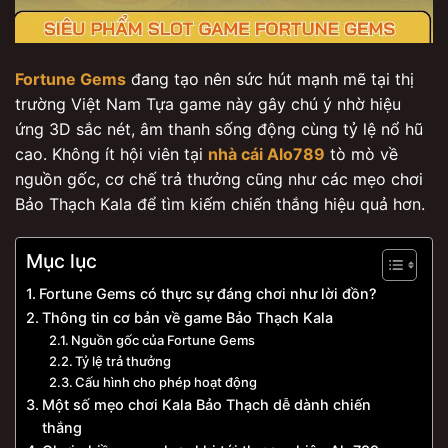
Fortune Gems
đang tạo nên sức hút mạnh mẽ tại thị
trường Việt Nam Tựa game này gây chú ý nhờ hiệu
ứng 3D sắc nét, âm thanh sống động cùng tỷ lệ nổ hũ
cao. Không ít hội viên tại
nhà cái Alo789
tò mò về
nguồn gốc, cơ chế trả thưởng cũng như các mẹo chơi
Bảo Thạch Kala để tìm kiếm chiến thắng hiệu quả hơn.
Mục lục
Fortune Gems có thực sự đáng chơi như lời đồn?
Thông tin cơ bản về game Bảo Thạch Kala
Nguồn gốc của Fortune Gems
Tỷ lệ trả thưởng
Cấu hình cho phép hoạt động
Một số mẹo chơi Kala Bảo Thạch dễ dành chiến
thắng