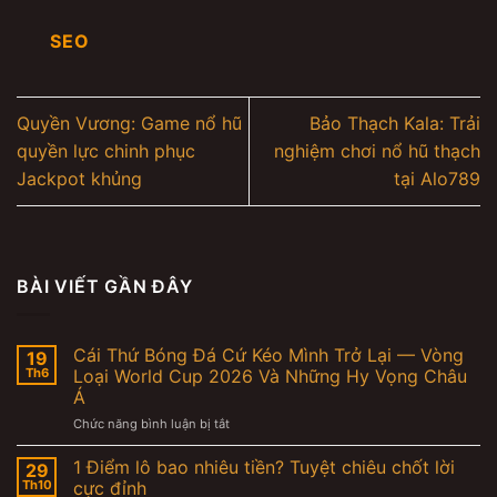
SEO
Quyền Vương: Game nổ hũ
Bảo Thạch Kala: Trải
quyền lực chinh phục
nghiệm chơi nổ hũ thạch
Jackpot khủng
tại Alo789
BÀI VIẾT GẦN ĐÂY
Cái Thứ Bóng Đá Cứ Kéo Mình Trở Lại — Vòng
19
Th6
Loại World Cup 2026 Và Những Hy Vọng Châu
Á
Chức năng bình luận bị tắt
ở
Cái
Thứ
1 Điểm lô bao nhiêu tiền? Tuyệt chiêu chốt lời
29
Bóng
Th10
cực đỉnh