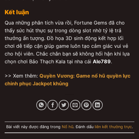
Kết luận
Qua những phân tích vừa rồi, Fortune Gems đã cho
thấy sức hút thực sự trong dòng slot nhờ tỷ lệ trả
thưởng ấn tượng. Đồ họa 3D sinh động kết hợp lối
chơi dễ tiếp cận giúp game luôn tạo cảm giác vui vẻ
cho hội viên. Chắc chắn bạn sẽ không hối hận khi lựa
chọn chơi Bảo Thạch Kala tại nha cái
Alo7
8
9
.
>> Xem thêm:
Quyền Vương: Game nổ hũ quyền lực
chinh phục Jackpot khủng
Bài viết này được đăng trong
Nổ hũ
. Đánh dấu
liên kết thường trực
.