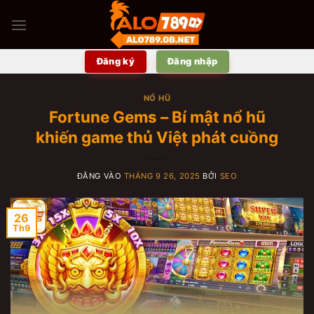
Bỏ
qua
nội
dung
Đăng ký
Đăng nhập
NỔ HŨ
Fortune Gems – Bí mật nổ hũ
khiến game thủ Việt phát cuồng
ĐĂNG VÀO
THÁNG 9 26, 2025
BỞI
SEO
26
Th9