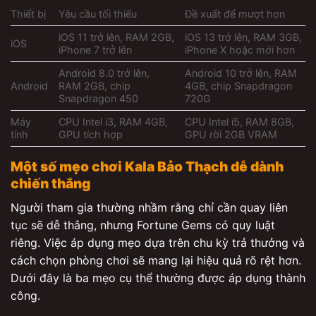
Thiết bị
Yêu cầu tối thiểu
Đề xuất để mượt hơn
iOS 11 trở lên, RAM 2GB,
iOS 13 trở lên, RAM 3GB,
iOS
iPhone 7 trở lên
iPhone X hoặc mới hơn
Android 8.0 trở lên,
Android 10 trở lên, RAM
Android
RAM 2GB, chip
4GB, chip Snapdragon
Snapdragon 450
720G
Máy
CPU Intel i3, RAM 4GB,
CPU Intel i5, RAM 8GB,
tính
GPU tích hợp
GPU rời 2GB VRAM
Một số mẹo chơi Kala Bảo Thạch dễ dành
chiến thắng
Người tham gia thường nhầm rằng chỉ cần quay liên
tục sẽ dễ thắng, nhưng Fortune Gems có quy luật
riêng. Việc áp dụng mẹo dựa trên chu kỳ trả thưởng và
cách chọn phòng chơi sẽ mang lại hiệu quả rõ rệt hơn.
Dưới đây là ba mẹo cụ thể thường được áp dụng thành
công.