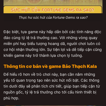
Thực hư sức hút của Fortune Gems ra sao?
Đặc biệt, tựa game này hấp dẫn bởi các tính năng độc
đáo cùng tỷ lệ trả thưởng cao. Với những vòng quay
miễn phí hay biểu tượng hoang dã, người chơi luôn có
cơ hội nhận thưởng lớn. Sự tiện lợi và dễ tiếp cận cũng
khiến game này trở thành lựa chọn lý tưởng.
Thông tin cơ bản về game Bảo Thạch Kala
Để hiểu rõ hơn về trò chơi này, bạn cần nắm những
yếu tố quan trọng tạo nên sức hút nổi bật. Các thông
tin dưới đây sẽ phân tích chi tiết, giúp bạn tiếp cận từ
nguồn gốc, tỷ lệ trả thưởng cho tới cấu hình thiết bị
phù hợp.