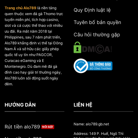
Trang chủ Alo789
là nền tảng
Quy Định luật lệ
quen thuộc xem đá gà Thomo trực
tuyến miễn phí, tích hợp casino,
Tuyên bố bản quyền
slot và cá cược thể thao với nhiều
ưu đãi. Ra mắt năm 2018 tại
Câu hỏi thường gặp
Philippines, sau 7 năm phát triển,
Alo789 khẳng định vị thế tại Đông
Nam Á và sở hữu các giấy phép
quốc tế uy tín như PAGCOR,
Curacao eGaming và E
Montenegro. Dù đam mê đá gà
đỉnh cao hay giải trí thường ngày,
Alo789 luôn sôi động suốt ngày
đêm.
HƯỚNG DẪN
LIÊN HỆ
Name:
alo789.gb.net
Rút tiền alo789
Address:
149 P. Huế, Ngô Thì