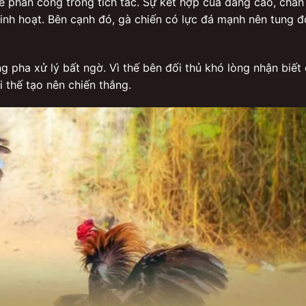
ẽ phản công trong tích tắc. Sự kết hợp của dáng cao, chân
linh hoạt. Bên cạnh đó, gà chiến có lực đá mạnh nên tung 
g pha xử lý bất ngờ. Vì thế bên đối thủ khó lòng nhận biết
ợi thế tạo nên chiến thắng.