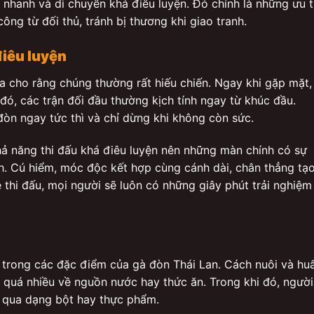
 nhanh và di chuyển khá điêu luyện. Đó chính là những ưu 
ng từ đối thủ, tránh bị thương khi giao tranh.
điêu luyện
a cho rằng chúng thường rất hiếu chiến. Ngay khi gặp mặt,
o đó, các trận đối đầu thường kịch tính ngay từ khúc đầu.
òn ngay tức thì và chỉ dừng khi không còn sức.
hả năng thi đấu khá điêu luyện nên những màn chính có sự
nh. Cú hiểm, móc độc kết hợp cùng cánh dài, chân thẳng tạ
kê thi đấu, mọi người sẽ luôn có những giây phút trải nghiệm
 trong các đặc điểm của gà đòn Thái Lan. Cách nuôi và hu
 quá nhiều về nguồn nước hay thức ăn. Trong khi đó, người
 qua dạng bột hay thực phẩm.