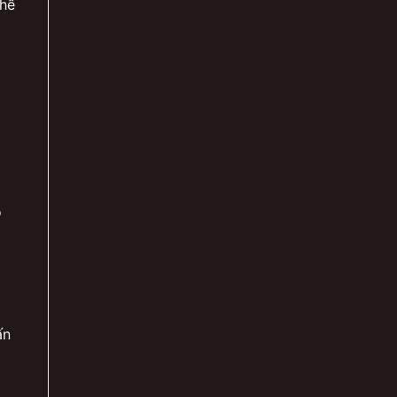
thế
o
ấn