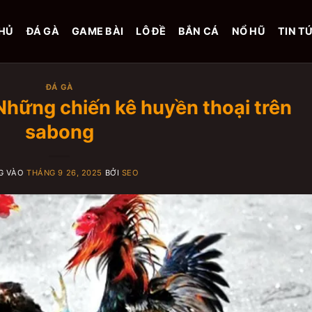
HỦ
ĐÁ GÀ
GAME BÀI
LÔ ĐỀ
BẮN CÁ
NỔ HŨ
TIN T
ĐÁ GÀ
Những chiến kê huyền thoại trên
sabong
G VÀO
THÁNG 9 26, 2025
BỞI
SEO