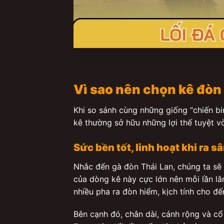
Vì sao nên chọn kê đòn
Khi so sánh cùng những giống “chiến bi
kê thường sở hữu những lợi thế tuyệt v
Sức bền tốt, linh hoạt khi ra s
Nhắc đến gà đòn Thái Lan, chúng ta sẽ 
của dòng kê này cực lớn nên mỗi lần lâ
nhiều pha ra đòn hiểm, kịch tính cho đến
Bên cạnh đó, chân dài, cánh rộng và cổ