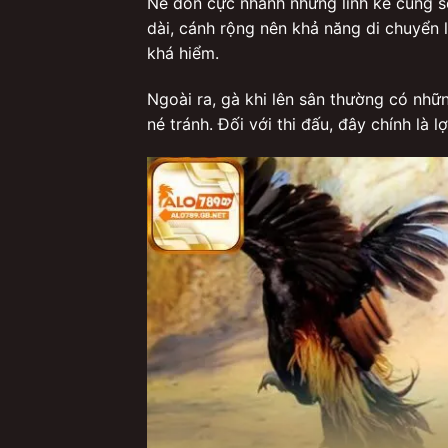
Né đòn cực nhanh nhưng linh kê cũng s
dài, cánh rộng nên khả năng di chuyển 
khá hiểm.
Ngoài ra, gà khi lên sân thường có nhữn
né tránh. Đối với thi đấu, đây chính là l