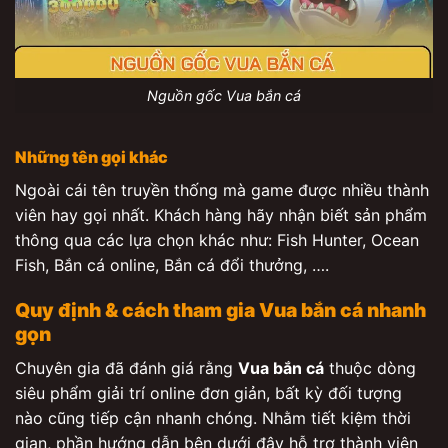
Nguồn gốc Vua bắn cá
Những tên gọi khác
Ngoài cái tên truyền thống mà game được nhiều thành
viên hay gọi nhất. Khách hàng hãy nhận biết sản phẩm
thông qua các lựa chọn khác như: Fish Hunter, Ocean
Fish, Bắn cá online, Bắn cá đổi thưởng, ….
Quy định & cách tham gia Vua bắn cá nhanh
gọn
Chuyên gia đã đánh giá rằng
Vua bắn cá
thuộc dòng
siêu phẩm giải trí online đơn giản, bất kỳ đối tượng
nào cũng tiếp cận nhanh chóng. Nhằm tiết kiệm thời
gian, phần hướng dẫn bên dưới đây hỗ trợ thành viên