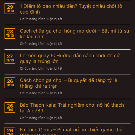
Thứ
1 Điểm lô bao nhiêu tiền? Tuyệt chiêu chốt lời
29
Bóng
Th10
cực đỉnh
Đá
Chức năng bình luận bị tắt
ở
Cứ
1
Kéo
Điểm
Cách chữa gà chọi hỏng mỏ dưới – Bật mí từ sư
Mình
28
lô
Trở
Th10
kê lâu năm
bao
Lại
Chức năng bình luận bị tắt
ở
nhiêu
—
Cách
tiền?
Vòng
chữa
Lô xiên quay 6: Hướng dẫn cách chơi để cứ
Tuyệt
27
Loại
gà
chiêu
Th10
quay là trúng lớn
World
chọi
chốt
Cup
Chức năng bình luận bị tắt
ở
hỏng
lời
2026
Lô
mỏ
cực
Và
xiên
Cách chọn gà chọi – Bí quyết để tăng tỷ lệ
dưới
26
đỉnh
Những
quay
–
Th10
thắng khi ra trận
Hy
6:
Bật
Vọng
Chức năng bình luận bị tắt
ở
Hướng
mí
Châu
Cách
dẫn
từ
Á
chọn
Bảo Thạch Kala: Trải nghiệm chơi nổ hũ thạch
cách
26
sư
gà
chơi
Th9
tại Alo789
kê
chọi
để
lâu
Chức năng bình luận bị tắt
ở
–
cứ
năm
Bảo
Bí
quay
Thạch
Fortune Gems – Bí mật nổ hũ khiến game thủ
quyết
26
là
Kala:
để
Th9
trúng